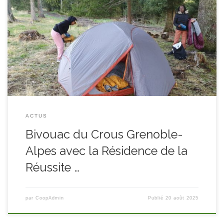
Le Crous a organisé plusieurs randonnées bivouac découverte
pour des étudiant.e.s, dans le cadre du dispositif « Résidence
de la réussite ». Au printemps 2025, nous avons organisé une
session de formation préparation au bivouac en soirée sur
Grenoble, pour montrer et faire tester la bonne utilisation du
matériel aux participants.Le groupe […]
ACTUS
Bivouac du Crous Grenoble-
Alpes avec la Résidence de la
Réussite …
par
CoopAdmin
Publié
20 août 2025