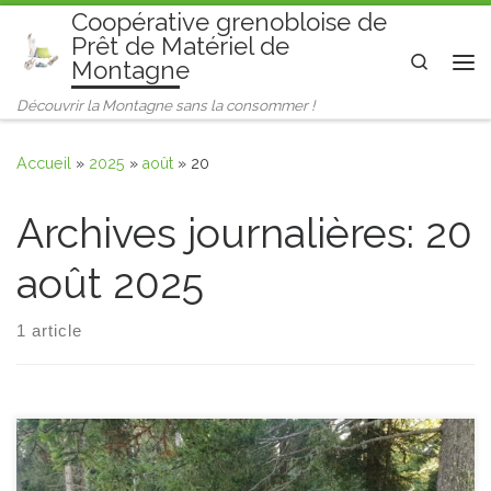
Coopérative grenobloise de
Passer au contenu
Prêt de Matériel de
Search
Montagne
Me
Découvrir la Montagne sans la consommer !
Accueil
»
2025
»
août
»
20
Archives journalières:
20
août 2025
1 article